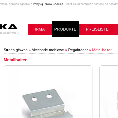
jakości serwisu zgodnie z
Polityką Plików Cookies
. Jeżeli nie akceptujesz dostępu do cookie
FIRMA
PRODUKTE
PREISLISTE
Strona główna
»
Akcesorie meblowe
»
Regalträger
»
Metallhalter
Metallhalter