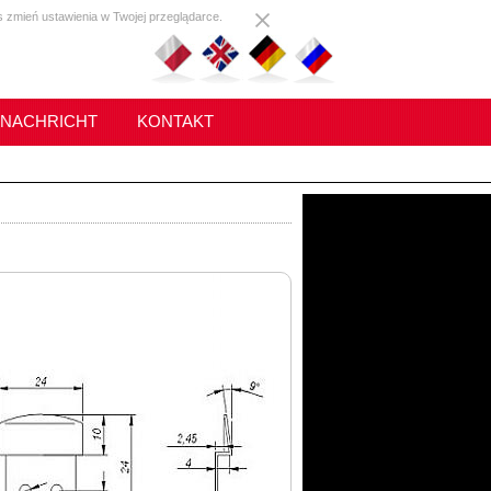
s zmień ustawienia w Twojej przeglądarce.
NACHRICHT
KONTAKT