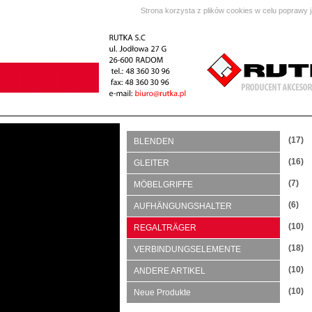
Strona korzysta z plików cookies w celu poprawy 
(17)
BLENDEN
(16)
GLEITER
(7)
MÖBELGRIFFE
(6)
AUFHÄNGUNGSHALTER
(10)
REGALTRÄGER
(18)
VERBINDUNGSELEMENTE
(10)
ANDERE ARTIKEL
(10)
Neue Produkte