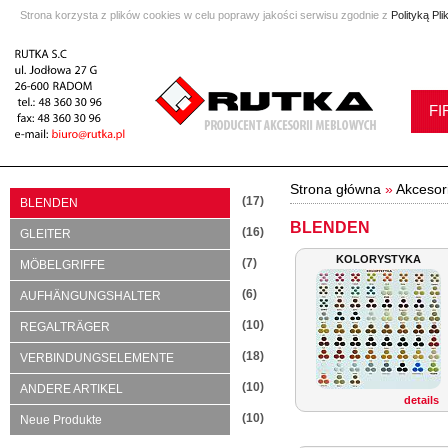
Strona korzysta z plików cookies w celu poprawy jakości serwisu zgodnie z
Polityką Pl
FI
Strona główna
»
Akcesor
(17)
BLENDEN
BLENDEN
(16)
GLEITER
KOLORYSTYKA
(7)
MÖBELGRIFFE
(6)
AUFHÄNGUNGSHALTER
(10)
REGALTRÄGER
(18)
VERBINDUNGSELEMENTE
(10)
ANDERE ARTIKEL
details
(10)
Neue Produkte