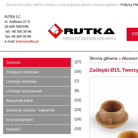
Strona korzysta z plików cookies w celu poprawy jakości serwisu zgodnie z
Polityką Pl
FI
K
Strona główna
»
Akcesor
(17)
Zaślepki
Zaślepki Ø15, Tworz
(16)
Ślizgacze meblowe
(7)
Uchwyty meblowe
(6)
Uchwyty wieszakowe
(10)
Wsporniki półek
(18)
Elementy złączne - kątowniki
(10)
Inny asortyment
(10)
Nowości