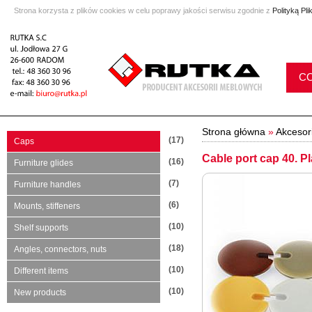
Strona korzysta z plików cookies w celu poprawy jakości serwisu zgodnie z
Polityką Pl
C
Strona główna
»
Akcesor
(17)
Caps
Cable port cap 40. Pl
(16)
Furniture glides
(7)
Furniture handles
(6)
Mounts, stiffeners
(10)
Shelf supports
(18)
Angles, connectors, nuts
(10)
Different items
(10)
New products