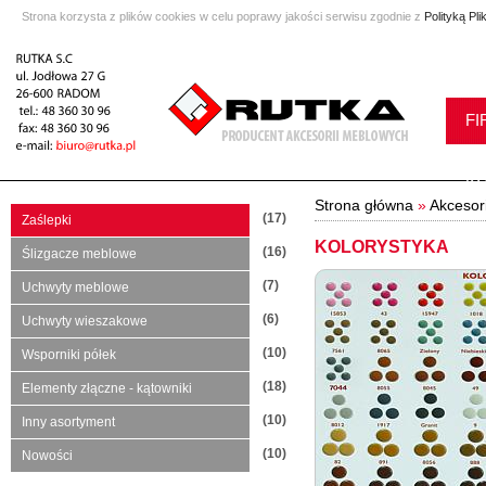
Strona korzysta z plików cookies w celu poprawy jakości serwisu zgodnie z
Polityką Pl
FI
K
Strona główna
»
Akcesor
(17)
Zaślepki
KOLORYSTYKA
(16)
Ślizgacze meblowe
(7)
Uchwyty meblowe
(6)
Uchwyty wieszakowe
(10)
Wsporniki półek
(18)
Elementy złączne - kątowniki
(10)
Inny asortyment
(10)
Nowości