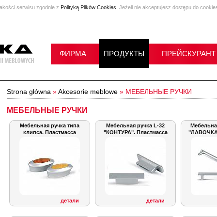
jakości serwisu zgodnie z
Polityką Plików Cookies
. Jeżeli nie akceptujesz dostępu do cookie
ФИРМА
ПРОДУКТЫ
ПРЕЙСКУРАНТ
Strona główna
»
Akcesorie meblowe
»
МЕБЕЛЬНЫЕ РУЧКИ
МЕБЕЛЬНЫЕ РУЧКИ
Мебельная ручка типа
Мебельная ручка L-32
Мебельная
клипса. Пластмасса
"КОНТУРА". Пластмасса
"ЛАВОЧКА"
детали
детали