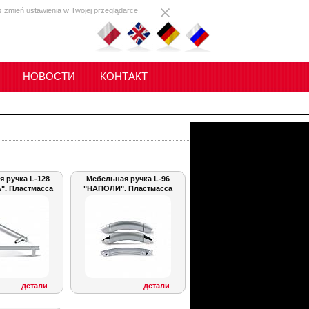
s zmień ustawienia w Twojej przeglądarce.
НОВОСТИ
КОНТАКТ
 ручка L-128
Мебельная ручка L-96
. Пластмасса
"НАПОЛИ". Пластмасса
детали
детали