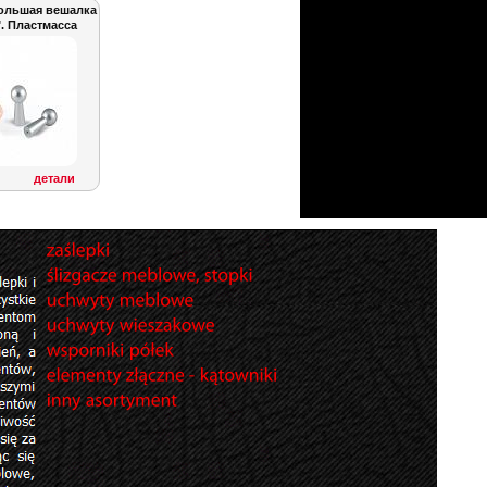
ольшая вешалка
. Пластмасса
детали