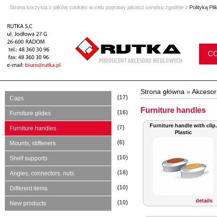
Strona korzysta z plików cookies w celu poprawy jakości serwisu zgodnie z
Polityką Pl
C
Strona główna
»
Akcesor
(17)
Caps
Furniture handles
(16)
Furniture glides
Furniture handle with clip.
(7)
Furniture handles
Plastic
(6)
Mounts, stiffeners
(10)
Shelf supports
(18)
Angles, connectors, nuts
(10)
Different items
details
(10)
New products