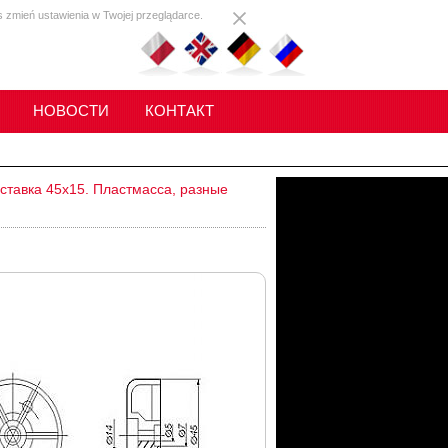
s zmień ustawienia w Twojej przeglądarce.
НОВОСТИ
КОНТАКТ
ставка 45x15. Пластмасса, разные