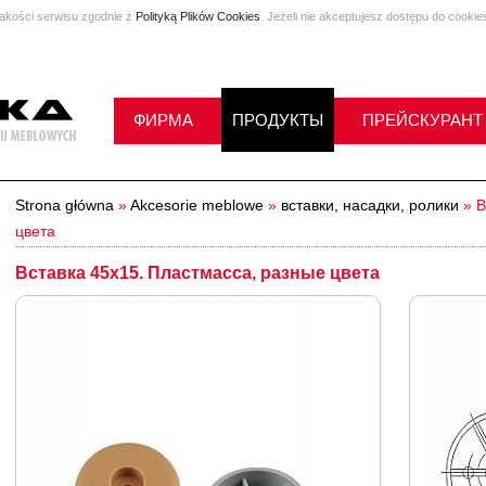
jakości serwisu zgodnie z
Polityką Plików Cookies
. Jeżeli nie akceptujesz dostępu do cookie
ФИРМА
ПРОДУКТЫ
ПРЕЙСКУРАНТ
Strona główna
»
Akcesorie meblowe
»
вставки, насадки, ролики
»
В
цвета
Вставка 45x15. Пластмасса, разные цвета