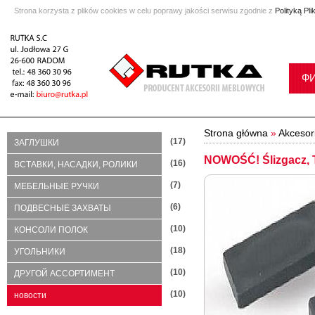
Strona korzysta z plików cookies w celu poprawy jakości serwisu zgodnie z
Polityką Pl
Ф
Strona główna
»
Akcesor
(17)
ЗАГЛУШКИ
NOWOŚĆ! Ślizgacz, 
(16)
ВСТАВКИ, НАСАДКИ, РОЛИКИ
(7)
МЕБЕЛЬНЫЕ РУЧКИ
(6)
ПОДВЕСНЫЕ ЗАХВАТЫ
(10)
КОНСОЛИ ПОЛОК
(18)
УГОЛЬНИКИ
(10)
ДРУГОЙ АССОРТИМЕНТ
(10)
новости