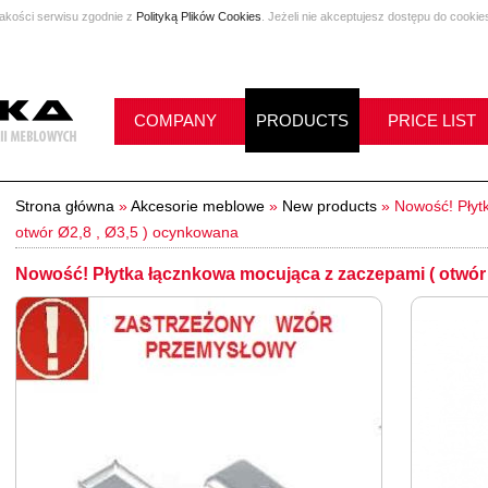
jakości serwisu zgodnie z
Polityką Plików Cookies
. Jeżeli nie akceptujesz dostępu do cookie
COMPANY
PRODUCTS
PRICE LIST
Strona główna
»
Akcesorie meblowe
»
New products
»
Nowość! Płyt
otwór Ø2,8 , Ø3,5 ) ocynkowana
Nowość! Płytka łącznkowa mocująca z zaczepami ( otwór 