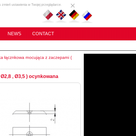
s zmień ustawienia w Twojej przeglądarce.
NEWS
CONTACT
ka łącznkowa mocująca z zaczepami (
Ø2,8 , Ø3,5 ) ocynkowana