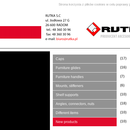
Strona korzysta z plików cookies w celu poprawy 
(17)
Caps
(16)
Furniture glides
(7)
Furniture handles
(6)
Mounts, stiffeners
(10)
Shelf supports
(18)
Angles, connectors, nuts
(10)
Different items
(10)
New products