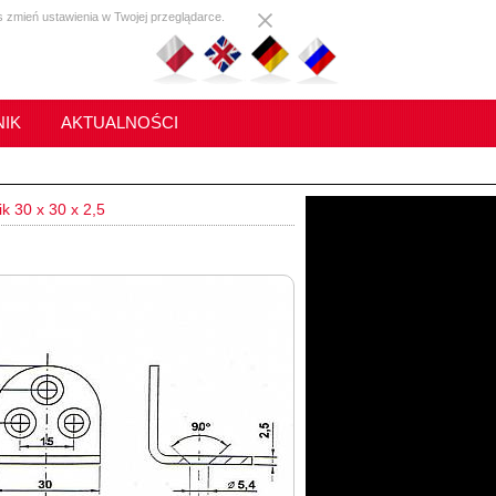
s zmień ustawienia w Twojej przeglądarce.
IK
AKTUALNOŚCI
 30 x 30 x 2,5