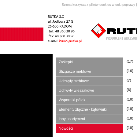
Strona korzysta z plików cookies w celu poprawy 
(17)
Zaślepki
(16)
Ślizgacze meblowe
(7)
Uchwyty meblowe
(6)
Uchwyty wieszakowe
(10)
Wsporniki półek
(18)
Elementy złączne - kątowniki
(10)
Inny asortyment
(10)
Nowości