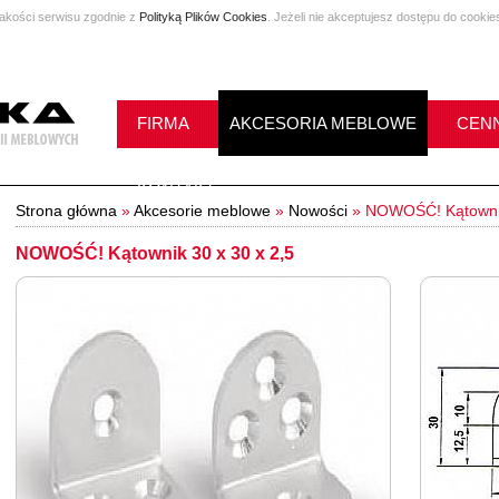
jakości serwisu zgodnie z
Polityką Plików Cookies
. Jeżeli nie akceptujesz dostępu do cookie
FIRMA
AKCESORIA MEBLOWE
CENN
KONTAKT
Strona główna
»
Akcesorie meblowe
»
Nowości
»
NOWOŚĆ! Kątownik
NOWOŚĆ! Kątownik 30 x 30 x 2,5