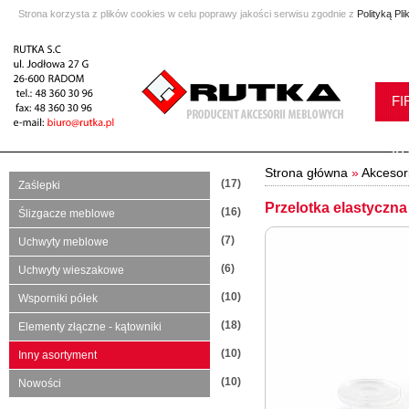
Strona korzysta z plików cookies w celu poprawy jakości serwisu zgodnie z
Polityką Pl
FI
K
Strona główna
»
Akcesor
(17)
Zaślepki
Przelotka elastyczna
(16)
Ślizgacze meblowe
(7)
Uchwyty meblowe
(6)
Uchwyty wieszakowe
(10)
Wsporniki półek
(18)
Elementy złączne - kątowniki
(10)
Inny asortyment
(10)
Nowości