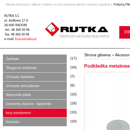
Strona korzysta z plików cookies w celu poprawy jakości serwisu zgodnie z
Polityką Pl
FI
K
Strona główna
»
Akcesor
(17)
Zaślepki
Podkładka metalowa
(16)
Ślizgacze meblowe
(7)
Uchwyty meblowe
(6)
Uchwyty wieszakowe
(10)
Wsporniki półek
(18)
Elementy złączne - kątowniki
(10)
Inny asortyment
(10)
Nowości