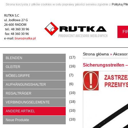
Strona korzysta z plików cookies w celu poprawy jakości serwisu zgodnie z
Polityką Pl
FI
Strona główna
»
Akcesor
(17)
BLENDEN
Sicherungsstreifen –
(16)
GLEITER
(7)
MÖBELGRIFFE
(6)
AUFHÄNGUNGSHALTER
(10)
REGALTRÄGER
(18)
VERBINDUNGSELEMENTE
(10)
ANDERE ARTIKEL
(10)
Neue Produkte